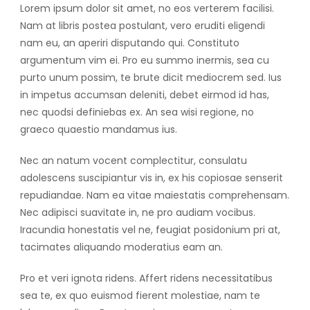
Lorem ipsum dolor sit amet, no eos verterem facilisi.
Nam at libris postea postulant, vero eruditi eligendi
nam eu, an aperiri disputando qui. Constituto
argumentum vim ei. Pro eu summo inermis, sea cu
purto unum possim, te brute dicit mediocrem sed. Ius
in impetus accumsan deleniti, debet eirmod id has,
nec quodsi definiebas ex. An sea wisi regione, no
graeco quaestio mandamus ius.
Nec an natum vocent complectitur, consulatu
adolescens suscipiantur vis in, ex his copiosae senserit
repudiandae. Nam ea vitae maiestatis comprehensam.
Nec adipisci suavitate in, ne pro audiam vocibus.
Iracundia honestatis vel ne, feugiat posidonium pri at,
tacimates aliquando moderatius eam an.
Pro et veri ignota ridens. Affert ridens necessitatibus
sea te, ex quo euismod fierent molestiae, nam te