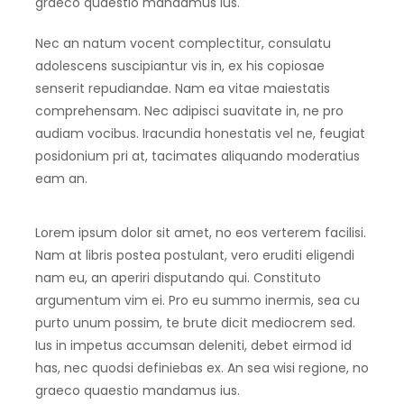
graeco quaestio mandamus ius.
Nec an natum vocent complectitur, consulatu
adolescens suscipiantur vis in, ex his copiosae
senserit repudiandae. Nam ea vitae maiestatis
comprehensam. Nec adipisci suavitate in, ne pro
audiam vocibus. Iracundia honestatis vel ne, feugiat
posidonium pri at, tacimates aliquando moderatius
eam an.
Lorem ipsum dolor sit amet, no eos verterem facilisi.
Nam at libris postea postulant, vero eruditi eligendi
nam eu, an aperiri disputando qui. Constituto
argumentum vim ei. Pro eu summo inermis, sea cu
purto unum possim, te brute dicit mediocrem sed.
Ius in impetus accumsan deleniti, debet eirmod id
has, nec quodsi definiebas ex. An sea wisi regione, no
graeco quaestio mandamus ius.