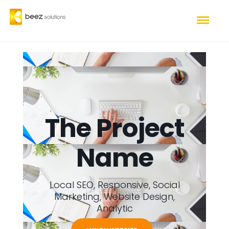
The Project
Name
Local SEO, Responsive, Social
Marketing, Website Design,
Analytic