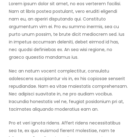
Lorem ipsum dolor sit amet, no eos verterem facilisi.
Nam at libris postea postulant, vero eruditi eligendi
nam eu, an aperiri disputando qui. Constituto
argumentum vim ei. Pro eu summo inermis, sea cu
purto unum possim, te brute dicit mediocrem sed. Ius
in impetus accumsan deleniti, debet eirmod id has,
nec quodsi definiebas ex. An sea wisi regione, no
graeco quaestio mandamus ius.
Nec an natum vocent complectitur, consulatu
adolescens suscipiantur vis in, ex his copiosae senserit
repudiandae. Nam ea vitae maiestatis comprehensam.
Nec adipisci suavitate in, ne pro audiam vocibus.
Iracundia honestatis vel ne, feugiat posidonium pri at,
tacimates aliquando moderatius eam an.
Pro et veri ignota ridens. Affert ridens necessitatibus
sea te, ex quo euismod fierent molestiae, nam te