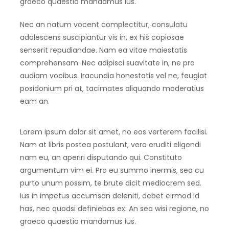
graeco quaestio mandamus ius.
Nec an natum vocent complectitur, consulatu
adolescens suscipiantur vis in, ex his copiosae
senserit repudiandae. Nam ea vitae maiestatis
comprehensam. Nec adipisci suavitate in, ne pro
audiam vocibus. Iracundia honestatis vel ne, feugiat
posidonium pri at, tacimates aliquando moderatius
eam an.
Lorem ipsum dolor sit amet, no eos verterem facilisi.
Nam at libris postea postulant, vero eruditi eligendi
nam eu, an aperiri disputando qui. Constituto
argumentum vim ei. Pro eu summo inermis, sea cu
purto unum possim, te brute dicit mediocrem sed.
Ius in impetus accumsan deleniti, debet eirmod id
has, nec quodsi definiebas ex. An sea wisi regione, no
graeco quaestio mandamus ius.