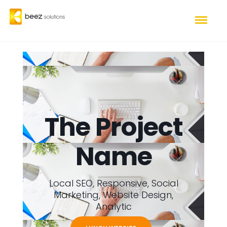
The Project
Name
Local SEO, Responsive, Social
Marketing, Website Design,
Analytic