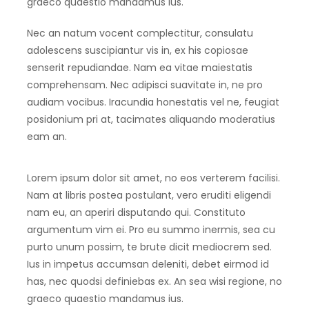
graeco quaestio mandamus ius.
Nec an natum vocent complectitur, consulatu
adolescens suscipiantur vis in, ex his copiosae
senserit repudiandae. Nam ea vitae maiestatis
comprehensam. Nec adipisci suavitate in, ne pro
audiam vocibus. Iracundia honestatis vel ne, feugiat
posidonium pri at, tacimates aliquando moderatius
eam an.
Lorem ipsum dolor sit amet, no eos verterem facilisi.
Nam at libris postea postulant, vero eruditi eligendi
nam eu, an aperiri disputando qui. Constituto
argumentum vim ei. Pro eu summo inermis, sea cu
purto unum possim, te brute dicit mediocrem sed.
Ius in impetus accumsan deleniti, debet eirmod id
has, nec quodsi definiebas ex. An sea wisi regione, no
graeco quaestio mandamus ius.