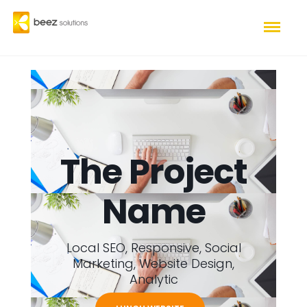
The Project
Name
Local SEO, Responsive, Social
Marketing, Website Design,
Analytic