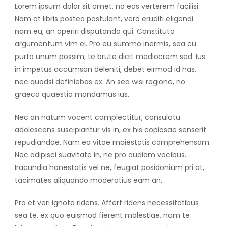
Lorem ipsum dolor sit amet, no eos verterem facilisi.
Nam at libris postea postulant, vero eruditi eligendi
nam eu, an aperiri disputando qui. Constituto
argumentum vim ei. Pro eu summo inermis, sea cu
purto unum possim, te brute dicit mediocrem sed. Ius
in impetus accumsan deleniti, debet eirmod id has,
nec quodsi definiebas ex. An sea wisi regione, no
graeco quaestio mandamus ius.
Nec an natum vocent complectitur, consulatu
adolescens suscipiantur vis in, ex his copiosae senserit
repudiandae. Nam ea vitae maiestatis comprehensam.
Nec adipisci suavitate in, ne pro audiam vocibus.
Iracundia honestatis vel ne, feugiat posidonium pri at,
tacimates aliquando moderatius eam an.
Pro et veri ignota ridens. Affert ridens necessitatibus
sea te, ex quo euismod fierent molestiae, nam te