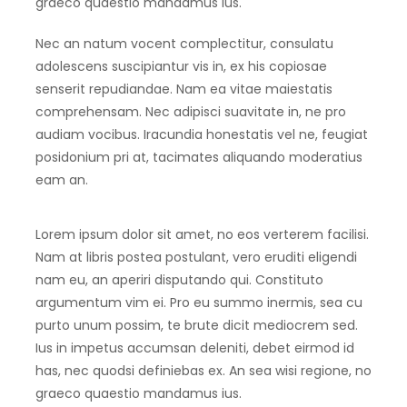
graeco quaestio mandamus ius.
Nec an natum vocent complectitur, consulatu
adolescens suscipiantur vis in, ex his copiosae
senserit repudiandae. Nam ea vitae maiestatis
comprehensam. Nec adipisci suavitate in, ne pro
audiam vocibus. Iracundia honestatis vel ne, feugiat
posidonium pri at, tacimates aliquando moderatius
eam an.
Lorem ipsum dolor sit amet, no eos verterem facilisi.
Nam at libris postea postulant, vero eruditi eligendi
nam eu, an aperiri disputando qui. Constituto
argumentum vim ei. Pro eu summo inermis, sea cu
purto unum possim, te brute dicit mediocrem sed.
Ius in impetus accumsan deleniti, debet eirmod id
has, nec quodsi definiebas ex. An sea wisi regione, no
graeco quaestio mandamus ius.