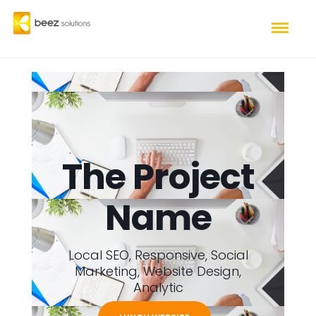
The Project
Name
Local SEO, Responsive, Social
Marketing, Website Design,
Analytic