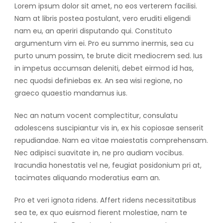
Lorem ipsum dolor sit amet, no eos verterem facilisi.
Nam at libris postea postulant, vero eruditi eligendi
nam eu, an aperiri disputando qui. Constituto
argumentum vim ei. Pro eu summo inermis, sea cu
purto unum possim, te brute dicit mediocrem sed. Ius
in impetus accumsan deleniti, debet eirmod id has,
nec quodsi definiebas ex. An sea wisi regione, no
graeco quaestio mandamus ius.
Nec an natum vocent complectitur, consulatu
adolescens suscipiantur vis in, ex his copiosae senserit
repudiandae. Nam ea vitae maiestatis comprehensam.
Nec adipisci suavitate in, ne pro audiam vocibus.
Iracundia honestatis vel ne, feugiat posidonium pri at,
tacimates aliquando moderatius eam an.
Pro et veri ignota ridens. Affert ridens necessitatibus
sea te, ex quo euismod fierent molestiae, nam te